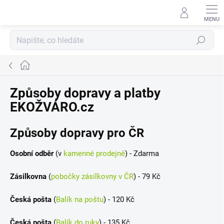
Přejít
na
obsah
Hledat
Domů
Způsoby dopravy a platby
EKOŽVÁRO.cz
Způsoby dopravy pro ČR
Osobní odběr
(v
kamenné prodejně
) - Zdarma
Zásilkovna
(
pobočky zásilkovny v ČR
)
- 79 Kč
Česká pošta
(
Balík na poštu
) - 120 Kč
Česká pošta
(
Balík do ruky
) - 135 Kč