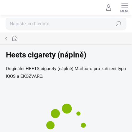
Přejít
na
obsah
Hledat
Domů
Heets cigarety (náplně)
Originální HEETS cigarety (náplně) Marlboro pro zařízení typu
IQOS a EKOŽVÁRO.