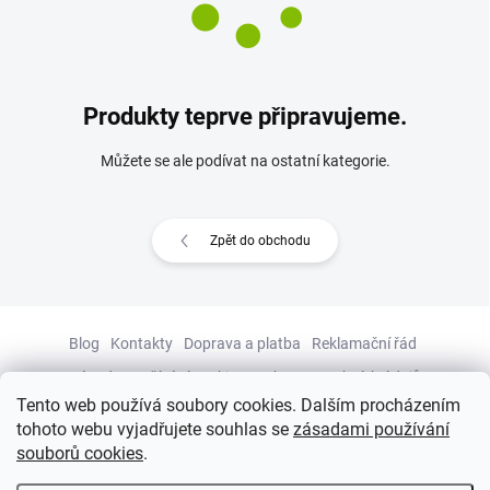
Produkty teprve připravujeme.
Můžete se ale podívat na ostatní kategorie.
Zpět do obchodu
Z
Blog
Kontakty
Doprava a platba
Reklamační řád
á
p
Zásady používání cookies
Ochrana osobních údajů
Tento web používá soubory cookies. Dalším procházením
a
Obchodní podmínky
Názory zákazníků
Vrácení zboží
tohoto webu vyjadřujete souhlas se
zásadami používání
t
Ověření věku
souborů cookies
.
í